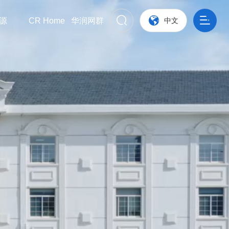
源
CR Home
华润网群
中文