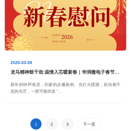
2026-03-09
龙马精神鼓干劲 温情入芯暖新春｜华润微电子春节慰问送温暖活动
新年的钟声渐进，归家的步履匆匆。当灯火团圆，跃动着不
息的光芒，一群可敬的造 “...
1
2
3
下一页